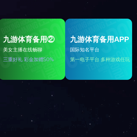
开云在线
信息公开
人才资源
开户_开
规划愿景
上市公司
人才招聘
云(中国)
企业文化
社会责任
人才培养
品牌展示
通知公告
联系我们
行业协会
政府部门