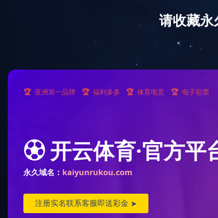
首页
走进开云
开云在线开户_开云(
开云在线开户_开云(中国)
发布时间：2023-02-24
以中国生物技术股份有限公司为核心的20余家
种生物制品。是全球最大疫苗生产企业，疫苗年产能
用于制造血液制品的投浆量超过2200吨。