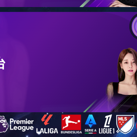
入学习贯彻习近平总书记
深入贯彻中央八项
中央企业工作作出的重要
学习教育
示精神