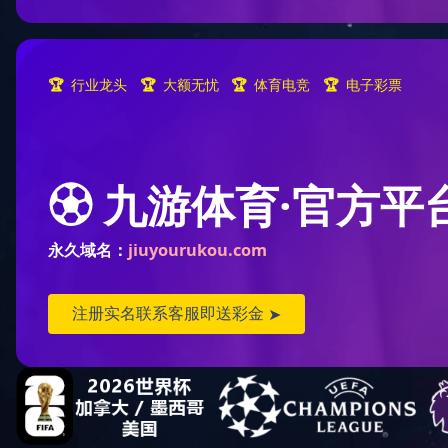
集团要闻
国资动态
综合新闻
媒体聚焦
专题专栏
深
对
指