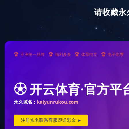
首页
走进开云
开云在线开户_开云(
首页
>
走进开云在线开户_开云(中国)