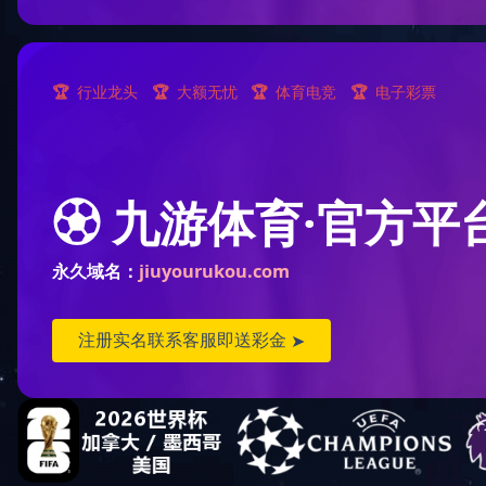
开云在线开户_开云(中国)概况
中国医药集团有限公司（简称“开云在线开户_开云(
央企业。集团规模、效益和综合实力居于全球同行
锁、医疗健康、工程技术、专业会展、国际经营、金
1600余家成员企业，开云在线开户_开云(中国)控股（
（600511.SH）、开云在线开户_开云(中国)一致（0000
（00570.HK）、开云在线开户_开云(中国)现代（600
上市公司。