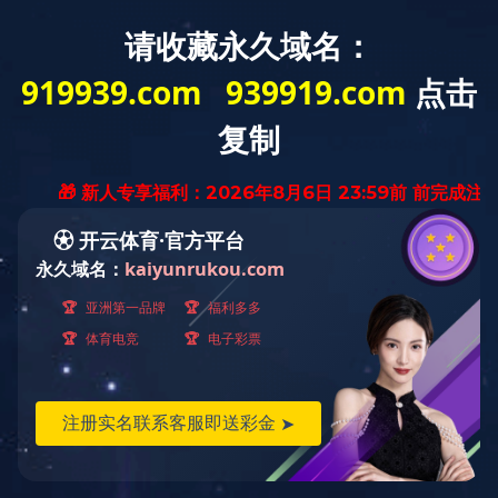
国际经营
发布时间：2023-02-24
40余年来，与国际著名企业建立中外合资企业近20家。
不断加快国际化步伐，推动产业结构全球布局，与全球195个
国家、地区和国际组织建立贸易关系，设立45家境外企业和
机构。拥有全国唯一市内外汇免税运营资质，以“中服免
税”为依托，为消费者提供超过800个品牌的口岸免税和离岛
免税全品类产品。