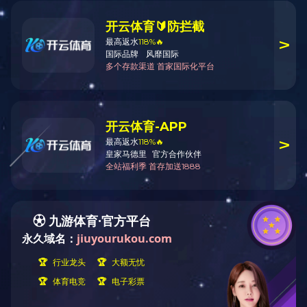
户_开云(中国)中药不参与该公司的日常经营管理，开云在线
开户_开云(中国)中药既非该公司的控股股东，开云在线开户
_开云(中国)也非药材股份实际控制人。
2.针对药材股份虚构股东大会会议，伪造股东大会决
议、伪造开云在线开户_开云(中国)中药推荐董事签字及伪
造、变造其公司章程等违法行为，开云在线开户_开云(中国)
中药已依法提起诉讼并获法院支持；就其伪造印章等涉嫌犯
罪行为，已向公安机关依法举报，将严厉追究相关人员的法
律责任。
3.开云在线开户_开云(中国)中药已在官网上多次发布澄
清声明，提醒相关主体对药材股份及其下属公司的主体资
格、资质信用、履约能力进行严格审核，穿透审查；请社会
公众提高警惕，加强防范，谨防上当受骗，遭遇非法侵害立
即向公安机关报案。
特此声明。