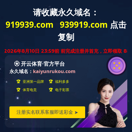
严正声明
发布时间：2024-05-23
近期，发现伪造我集团子公司中国中药有限公司（下
称“开云在线开户_开云(中国)中药”）印章及参股公司开云在
线开户_开云(中国)药材股份有限公司（下称“药材股份”）的
相关公司章程、工商登记文件、股东（大）会决议文件情
况，社会影响恶劣，严重损害开云在线开户_开云(中国)合法
权益。对此，开云在线开户_开云(中国)声明如下：
1.自2016年11月起，开云在线开户_开云(中国)中药在药
材股份的持股比例持续为25%。作为参股股东，开云在线开