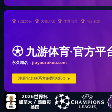
一、上述股权转让完成后，开云在线开户_开云
系或控制关系。
开云在线开户_开云(中国)中药曾是药材股
示的药材股份登记信息，可能仍存在开云在线开户_
二、我集团从未授权药材股份及其所属企业使用
以开云在线开户_开云(中国)、开云在线开户_开
格审核其主体资格、资质信用及履约能力，审慎评
三、药材股份及其所属企业，未经授权多次擅
究其责任。现再次严正要求，药材股份及其所属企
冒用开云在线开户_开云(中国)名义或伪造与开云在
特此声明。