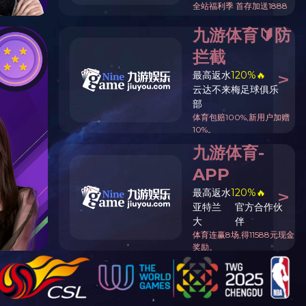
_开云(中国)中药与药材股份之间不存在任何股权关
以国家企业信用信息公示系统、天眼查、企查查等显
，避免误判。
的相关字号、商标及特许经营权等无形资产，从未允许
责。在此提醒社会公众和投资者在开展业务时，务必严
营权，已构成严重侵权，目前已启动法律程序，坚决追
号、资质、商标等无形资产开展任何活动。对于任何
。