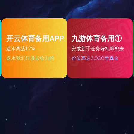
走进开云
新闻中心
开云在线
在线开户
开户_开
开云在线开
集团要闻
党的建设
_开云(中
云(中国)
户_开云(中
国)
党建
组织架构
国)概况
综合新闻
纪检工作