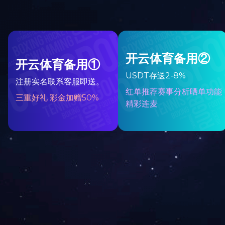
地址：北京市海淀区知春路20号 中国医药大厦