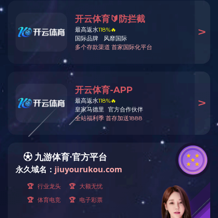
关于依法打击开云在线开户_开云(中国)药
2021
08-10
材（佛山）医药有限公司违法行为的 郑重
声明和严厉警告
关于未授权“开云在线开户_开云(中国)天目
2021
05-24
湖药业有限公司”使用注册商标的声明
关于不法分子冒用开云在线开户_开云(中
2021
04-21
国)名义涉嫌开展违法犯罪活动的声明
关于依法打击伪造公司印章等侵权行为的
2021
03-26
郑重声明
声 明
2021
02-26
声 明
2020
11-23